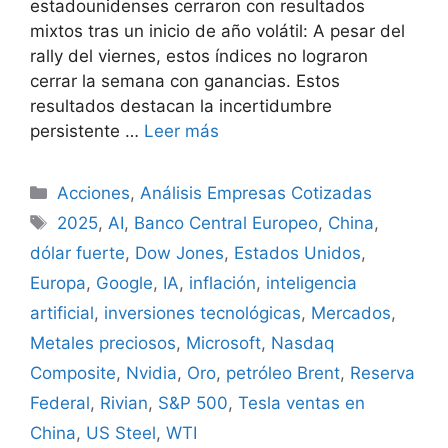
estadounidenses cerraron con resultados
mixtos tras un inicio de año volátil: A pesar del
rally del viernes, estos índices no lograron
cerrar la semana con ganancias. Estos
resultados destacan la incertidumbre
persistente …
Leer más
Categorías
Acciones
,
Análisis Empresas Cotizadas
Etiquetas
2025
,
AI
,
Banco Central Europeo
,
China
,
dólar fuerte
,
Dow Jones
,
Estados Unidos
,
Europa
,
Google
,
IA
,
inflación
,
inteligencia
artificial
,
inversiones tecnológicas
,
Mercados
,
Metales preciosos
,
Microsoft
,
Nasdaq
Composite
,
Nvidia
,
Oro
,
petróleo Brent
,
Reserva
Federal
,
Rivian
,
S&P 500
,
Tesla ventas en
China
,
US Steel
,
WTI