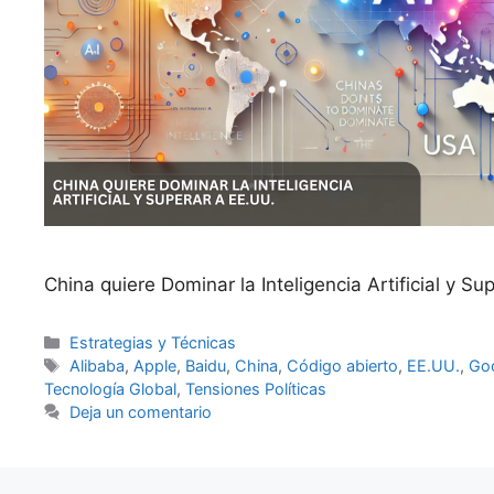
China quiere Dominar la Inteligencia Artificial y Su
Categorías
Estrategias y Técnicas
Etiquetas
Alibaba
,
Apple
,
Baidu
,
China
,
Código abierto
,
EE.UU.
,
Go
Tecnología Global
,
Tensiones Políticas
Deja un comentario