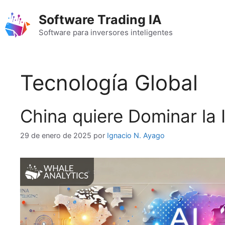
Saltar
Software Trading IA
al
contenido
Software para inversores inteligentes
Tecnología Global
China quiere Dominar la I
29 de enero de 2025
por
Ignacio N. Ayago