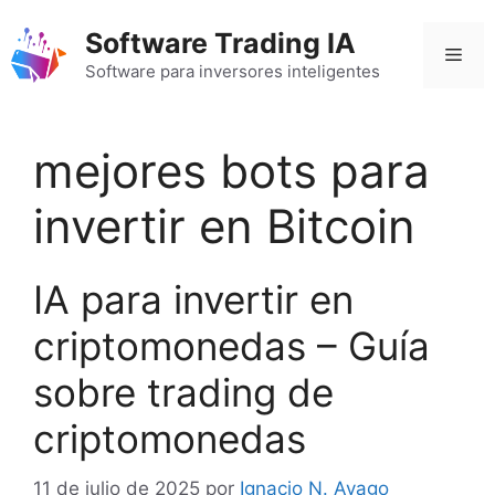
Saltar
Software Trading IA
al
Men
contenido
Software para inversores inteligentes
mejores bots para
invertir en Bitcoin
IA para invertir en
criptomonedas – Guía
sobre trading de
criptomonedas
11 de julio de 2025
por
Ignacio N. Ayago