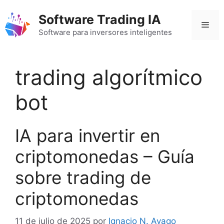
Saltar
Software Trading IA
al
Men
contenido
Software para inversores inteligentes
trading algorítmico
bot
IA para invertir en
criptomonedas – Guía
sobre trading de
criptomonedas
11 de julio de 2025
por
Ignacio N. Ayago