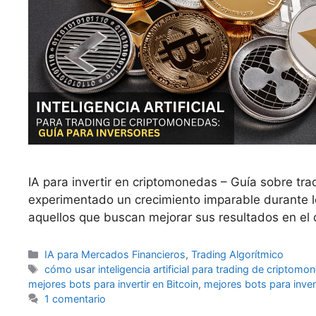
IA para invertir en criptomonedas – Guía sobre trad
experimentado un crecimiento imparable durante l
aquellos que buscan mejorar sus resultados en el
Categorías
IA para Mercados Financieros
,
Trading Algorítmico
Etiquetas
cómo usar inteligencia artificial para trading de criptomo
mejores bots para invertir en Bitcoin
,
mejores bots para invert
1 comentario