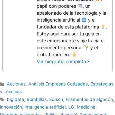
papá con poderes
, un
apasionado de la tecnología y la
inteligencia artificial
y el
fundador de esta plataforma
.
Estoy aquí para ser tu guía en
este emocionante viaje hacia el
crecimiento personal
y el
éxito financiero
.
Ver biografía completa
Categorías
Acciones
,
Análisis Empresas Cotizadas
,
Estrategias
y Técnicas
Etiquetas
big data
,
Bombillas
,
Edison
,
Filamentos de algodón
,
Innovación
,
inteligencia artificial
,
LG
,
Médicina
,
Pérdidas millonarias
,
Philips
,
Rayos X
,
Renacimiento
,