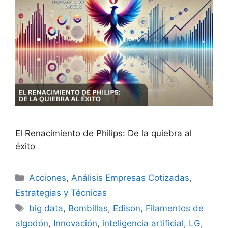
El Renacimiento de Philips: De la quiebra al
éxito
Categorías
Acciones
,
Análisis Empresas Cotizadas
,
Estrategias y Técnicas
Etiquetas
big data
,
Bombillas
,
Edison
,
Filamentos de
algodón
,
Innovación
,
inteligencia artificial
,
LG
,