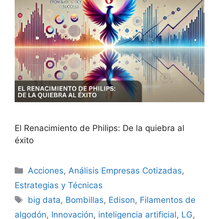
El Renacimiento de Philips: De la quiebra al
éxito
Categorías
Acciones
,
Análisis Empresas Cotizadas
,
Estrategias y Técnicas
Etiquetas
big data
,
Bombillas
,
Edison
,
Filamentos de
algodón
,
Innovación
,
inteligencia artificial
,
LG
,