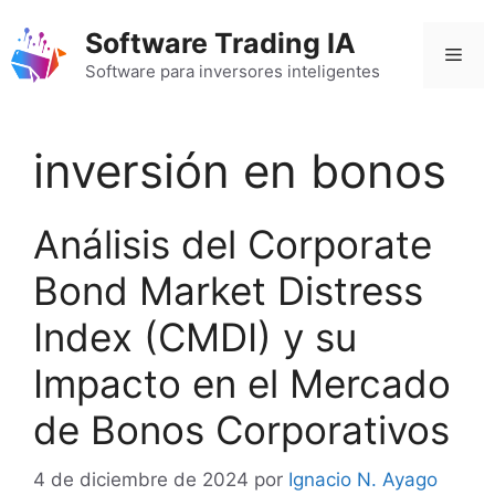
Saltar
Software Trading IA
al
Men
contenido
Software para inversores inteligentes
inversión en bonos
Análisis del Corporate
Bond Market Distress
Index (CMDI) y su
Impacto en el Mercado
de Bonos Corporativos
4 de diciembre de 2024
por
Ignacio N. Ayago