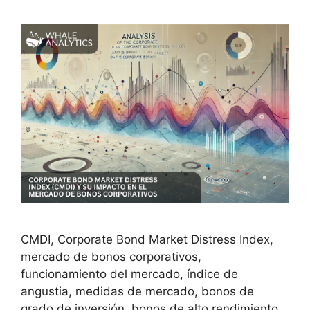
CMDI, Corporate Bond Market Distress Index,
mercado de bonos corporativos,
funcionamiento del mercado, índice de
angustia, medidas de mercado, bonos de
grado de inversión, bonos de alto rendimiento,