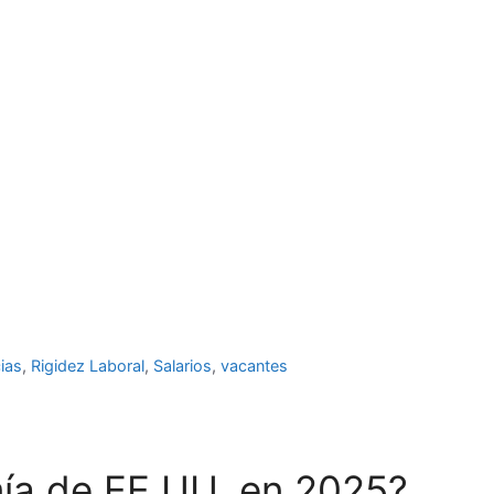
ias
,
Rigidez Laboral
,
Salarios
,
vacantes
mía de EE.UU. en 2025?