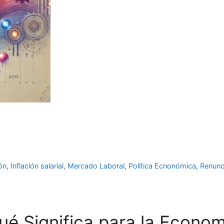
ión
,
Inflación salarial
,
Mercado Laboral
,
Política Ecnonómica
,
Renunc
ué Significa para la Econo