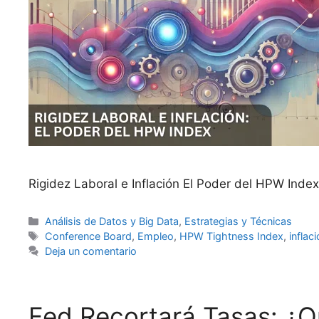
Rigidez Laboral e Inflación El Poder del HPW Index
Categorías
Análisis de Datos y Big Data
,
Estrategias y Técnicas
Etiquetas
Conference Board
,
Empleo
,
HPW Tightness Index
,
inflac
Deja un comentario
Fed Recortará Tasas: ¿Q