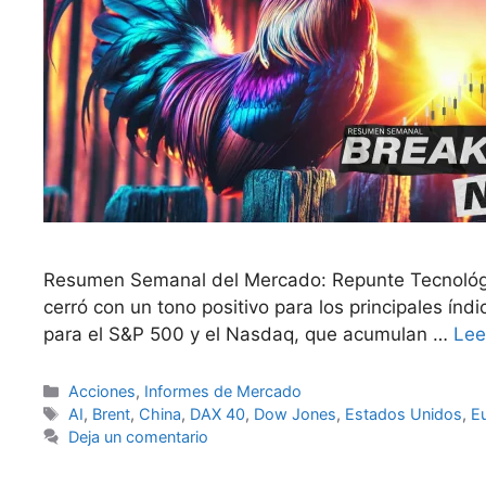
Resumen Semanal del Mercado: Repunte Tecnológic
cerró con un tono positivo para los principales ín
para el S&P 500 y el Nasdaq, que acumulan …
Lee
Categorías
Acciones
,
Informes de Mercado
Etiquetas
AI
,
Brent
,
China
,
DAX 40
,
Dow Jones
,
Estados Unidos
,
E
Deja un comentario