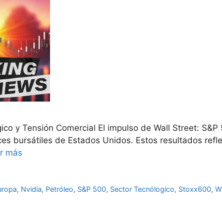
o y Tensión Comercial El impulso de Wall Street: S&P
dices bursátiles de Estados Unidos. Estos resultados ref
r más
uropa
,
Nvidia
,
Petróleo
,
S&P 500
,
Sector Tecnólogico
,
Stoxx600
,
W