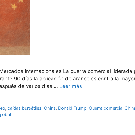
ercados Internacionales La guerra comercial liderada p
nte 90 días la aplicación de aranceles contra la mayor
después de varios días …
Leer más
oro
,
caídas bursátiles
,
China
,
Donald Trump
,
Guerra comercial Chi
global