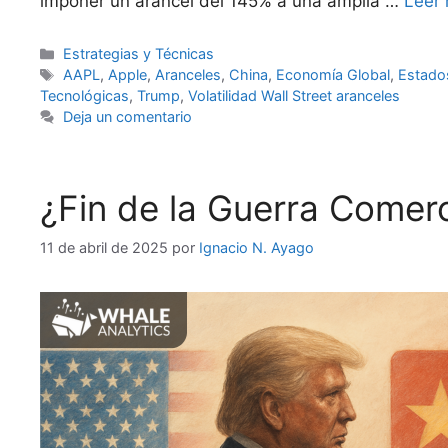
imponer un arancel del 145% a una amplia …
Leer
Categorías
Estrategias y Técnicas
Etiquetas
AAPL
,
Apple
,
Aranceles
,
China
,
Economía Global
,
Estado
Tecnológicas
,
Trump
,
Volatilidad Wall Street aranceles
Deja un comentario
¿Fin de la Guerra Comer
11 de abril de 2025
por
Ignacio N. Ayago