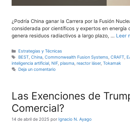
¿Podría China ganar la Carrera por la Fusión Nucle
considerada por científicos y expertos en energía c
genera residuos radiactivos a largo plazo, …
Leer 
Categorías
Estrategias y Técnicas
Etiquetas
BEST
,
China
,
Commonwealth Fusion Systems
,
CRAFT
,
E
inteligencia artificial
,
NIF
,
plasma
,
reactor láser
,
Tokamak
Deja un comentario
Las Exenciones de Trump
Comercial?
14 de abril de 2025
por
Ignacio N. Ayago