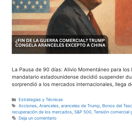
La Pausa de 90 días: Alivio Momentáneo para los M
mandatario estadounidense decidió suspender dura
sorprendió a los mercados internacionales, llega 
Categorías
Estrategias y Técnicas
Etiquetas
Acciones
,
Aranceles
,
aranceles de Trump
,
Bonos del Tes
recuperación de los mercados
,
S&P 500
,
Tensión comercial 
Deja un comentario