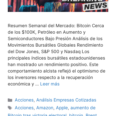
Resumen Semanal del Mercado: Bitcoin Cerca
de los $100K, Petróleo en Aumento y
Semiconductores Bajo Presión Análisis de los
Movimientos Bursátiles Globales Rendimiento
del Dow Jones, S&P 500 y Nasdaq Los
principales índices bursátiles estadounidenses
han mostrado un rendimiento positivo. Este
comportamiento alcista reflejó el optimismo de
los inversores respecto a la recuperación
económica y …
Leer más
Categorías
Acciones
,
Análisis Empresas Cotizadas
Etiquetas
Acciones
,
Amazon
,
Apple
,
aumento de
Bitcoin tras victoria electoral
,
bitcoin
,
Brent
,