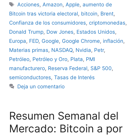
Etiquetas
Acciones
,
Amazon
,
Apple
,
aumento de
Bitcoin tras victoria electoral
,
bitcoin
,
Brent
,
Confianza de los consumidores
,
criptomonedas
,
Donald Trump
,
Dow Jones
,
Estados Unidos
,
Europa
,
FED
,
Google
,
Google Chrome
,
inflación
,
Materias primas
,
NASDAQ
,
Nvidia
,
Petr
,
Petróleo
,
Petróleo y Oro
,
Plata
,
PMI
manufacturero
,
Reserva Federal
,
S&P 500
,
semiconductores
,
Tasas de Interés
Deja un comentario
Resumen Semanal del
Mercado: Bitcoin a por