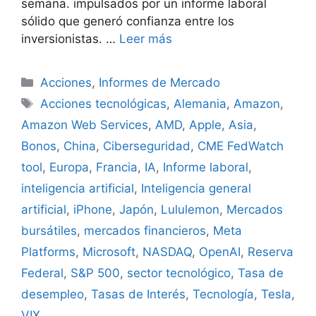
semana. impulsados por un informe laboral
sólido que generó confianza entre los
inversionistas. …
Leer más
Categorías
Acciones
,
Informes de Mercado
Etiquetas
Acciones tecnológicas
,
Alemania
,
Amazon
,
Amazon Web Services
,
AMD
,
Apple
,
Asia
,
Bonos
,
China
,
Ciberseguridad
,
CME FedWatch
tool
,
Europa
,
Francia
,
IA
,
Informe laboral
,
inteligencia artificial
,
Inteligencia general
artificial
,
iPhone
,
Japón
,
Lululemon
,
Mercados
bursátiles
,
mercados financieros
,
Meta
Platforms
,
Microsoft
,
NASDAQ
,
OpenAI
,
Reserva
Federal
,
S&P 500
,
sector tecnológico
,
Tasa de
desempleo
,
Tasas de Interés
,
Tecnología
,
Tesla
,
VIX