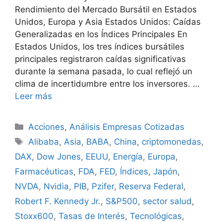
Rendimiento del Mercado Bursátil en Estados
Unidos, Europa y Asia Estados Unidos: Caídas
Generalizadas en los Índices Principales En
Estados Unidos, los tres índices bursátiles
principales registraron caídas significativas
durante la semana pasada, lo cual reflejó un
clima de incertidumbre entre los inversores. …
Leer más
Categorías
Acciones
,
Análisis Empresas Cotizadas
Etiquetas
Alibaba
,
Asia
,
BABA
,
China
,
criptomonedas
,
DAX
,
Dow Jones
,
EEUU
,
Energía
,
Europa
,
Farmacéuticas
,
FDA
,
FED
,
Índices
,
Japón
,
NVDA
,
Nvidia
,
PIB
,
Pzifer
,
Reserva Federal
,
Robert F. Kennedy Jr.
,
S&P500
,
sector salud
,
Stoxx600
,
Tasas de Interés
,
Tecnológicas
,