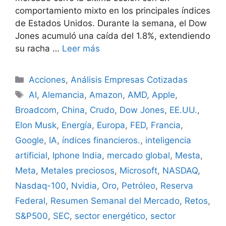
comportamiento mixto en los principales índices
de Estados Unidos. Durante la semana, el Dow
Jones acumuló una caída del 1.8%, extendiendo
su racha …
Leer más
Categorías
Acciones
,
Análisis Empresas Cotizadas
Etiquetas
AI
,
Alemancia
,
Amazon
,
AMD
,
Apple
,
Broadcom
,
China
,
Crudo
,
Dow Jones
,
EE.UU.
,
Elon Musk
,
Energía
,
Europa
,
FED
,
Francia
,
Google
,
IA
,
índices financieros.
,
inteligencia
artificial
,
Iphone India
,
mercado global
,
Mesta
,
Meta
,
Metales preciosos
,
Microsoft
,
NASDAQ
,
Nasdaq-100
,
Nvidia
,
Oro
,
Petróleo
,
Reserva
Federal
,
Resumen Semanal del Mercado
,
Retos
,
S&P500
,
SEC
,
sector energético
,
sector